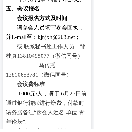
五、会议报名
会议报名方式及时间
请参会人员填写参会回执，
并E-mail至：
bjnjxh@263.net；
或 联系秘书处工作人员：邹
桂真13810495077（微信同号）
马传秀
13810658781（微信同号）
会议费标准
1000元/人
；
请于 6
月25日前
通过银行转账进行缴费，付款时
请务必备注“参会人姓名-单位-
青
年论坛
”。
户 名：北京粘接学会