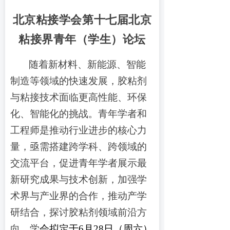
北京粘接学会第十
七
届北京
粘接界青年（学生）论坛
随着新材料、新能源、智能
制造等领域的快速发展，胶粘剂
与粘接技术面临更高性能、环保
化、智能化的挑战。青年学者和
工程师是推动行业进步的核心力
量，亟需搭建跨学科、跨领域的
交流平台
，
促进青年学者展示最
新研究成果与技术创新
，
加强学
术界与产业界的合作，推动产学
研结合
，
探讨胶粘剂领域前沿方
向
，
学
会拟定于
6
月
28
日
（
周六
）